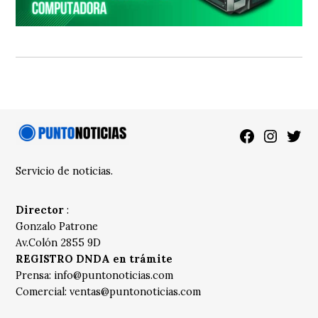
Facebook
Instagra
Twitt
Servicio de noticias.
Director
:
Gonzalo Patrone
Av.Colón 2855 9D
REGISTRO DNDA en trámite
Prensa:
info@puntonoticias.com
Comercial:
ventas@puntonoticias.com