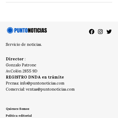
Facebook
Instagra
Twitt
Servicio de noticias.
Director
:
Gonzalo Patrone
Av.Colón 2855 9D
REGISTRO DNDA en trámite
Prensa:
info@puntonoticias.com
Comercial:
ventas@puntonoticias.com
Quienes Somos
Política editorial