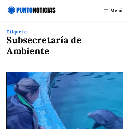
Saltar
Menú
al
Punto
contenido
Noticias
Etiqueta:
Subsecretaría de
Ambiente