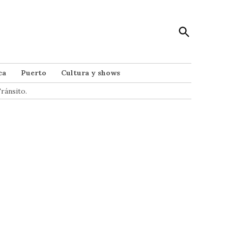
Open
Punto Noticias
Search
Noticias de Mar del Plata
ca
Puerto
Cultura y shows
ránsito.