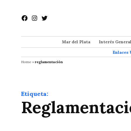
Saltar
al
Facebook
Instagram
Twitter
contenido
Mar del Plata
Interés Genera
Enlaces 
Home
»
reglamentación
Etiqueta:
reglamentac