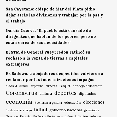
San Cayetano: obispo de Mar del Plata pidió
dejar atrás las divisiones y trabajar por la paz y
el trabajo
García Cuerva: “El pueblo está cansado de
dirigentes que hablan de los pobres, pero no
están cerca de sus necesidades”
El STM de General Pueyrredon ratificó su
rechazo a la venta de tierras a capitales
extranjeros
Ex Sadowa: trabajadores despedidos volvieron a
reclamar por las indemnizaciones impagas
anses
aldosivi
Básquet
concejo deliberante
Argentina
aumento
Coronavirus
deportes
cultura
diputados
economía
elecciones
educación
Economía argentina
fútbol
gobierno nacional
gremiales
fin de semana largo
indec
inflación
Guerra en Ucrania
Guillermo Montenegro
informe