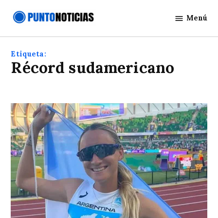
Saltar
Menú
al
Punto
contenido
Noticias
Etiqueta:
Récord sudamericano