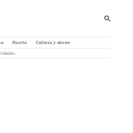
Open
Punto Noticias
Search
Noticias de Mar del Plata
ca
Puerto
Cultura y shows
ránsito.