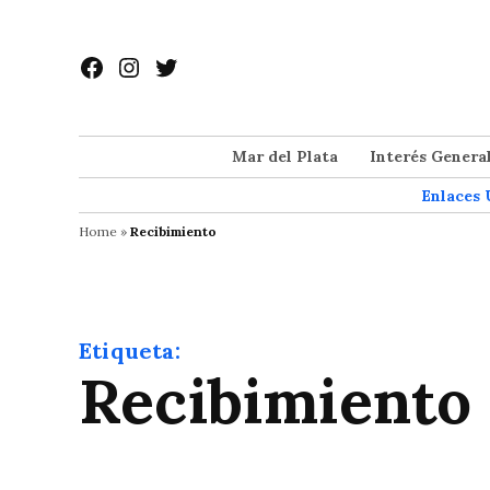
Saltar
al
Facebook
Instagram
Twitter
contenido
Mar del Plata
Interés Genera
Enlaces 
Home
»
Recibimiento
Etiqueta:
Recibimiento