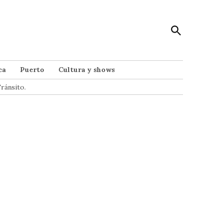
Open
Punto Noticias
Search
Noticias de Mar del Plata
ca
Puerto
Cultura y shows
ránsito.