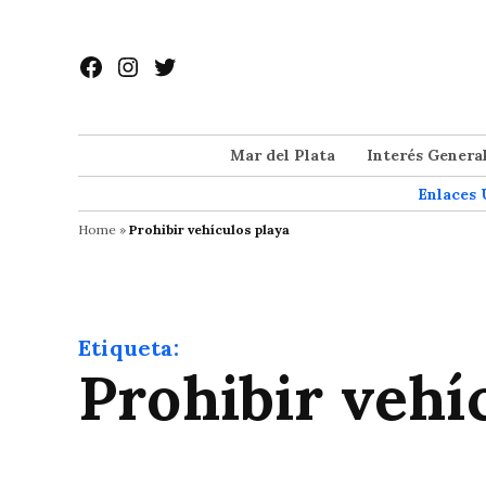
Saltar
al
Facebook
Instagram
Twitter
contenido
Mar del Plata
Interés Genera
Enlaces 
Home
»
Prohibir vehículos playa
Etiqueta:
Prohibir vehí