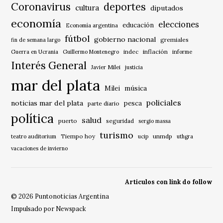
Coronavirus
deportes
cultura
diputados
economía
elecciones
educación
Economía argentina
fútbol
gobierno nacional
gremiales
fin de semana largo
indec
inflación
Guerra en Ucrania
Guillermo Montenegro
informe
Interés General
Javier Milei
justicia
mar del plata
música
Milei
policiales
noticias mar del plata
pesca
parte diario
política
salud
puerto
seguridad
sergio massa
turismo
Tiempo hoy
unmdp
teatro auditorium
ucip
uthgra
vacaciones de invierno
Articulos con link do follow
© 2026 Puntonoticias Argentina
Impulsado por Newspack