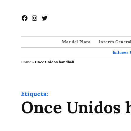
Saltar
al
Facebook
Instagram
Twitter
contenido
Mar del Plata
Interés Genera
Enlaces 
Home
»
Once Unidos handball
Etiqueta:
Once Unidos 