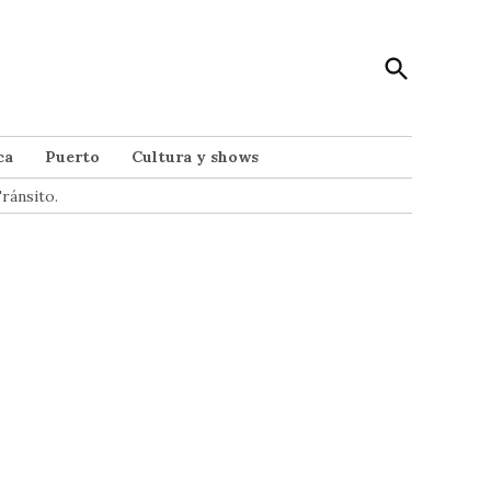
Open
Punto Noticias
Search
Noticias de Mar del Plata
ca
Puerto
Cultura y shows
ránsito.