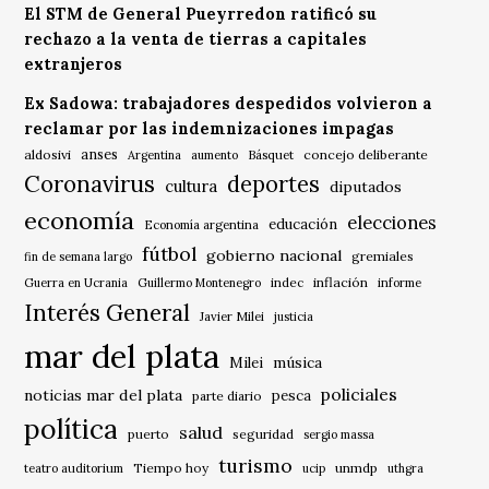
El STM de General Pueyrredon ratificó su
rechazo a la venta de tierras a capitales
extranjeros
Ex Sadowa: trabajadores despedidos volvieron a
reclamar por las indemnizaciones impagas
anses
aldosivi
Básquet
concejo deliberante
Argentina
aumento
Coronavirus
deportes
cultura
diputados
economía
elecciones
educación
Economía argentina
fútbol
gobierno nacional
gremiales
fin de semana largo
indec
inflación
Guerra en Ucrania
Guillermo Montenegro
informe
Interés General
Javier Milei
justicia
mar del plata
música
Milei
policiales
noticias mar del plata
pesca
parte diario
política
salud
puerto
seguridad
sergio massa
turismo
Tiempo hoy
unmdp
teatro auditorium
ucip
uthgra