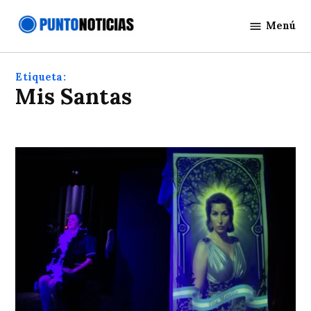
Saltar
Menú
al
Punto
contenido
Noticias
Etiqueta:
Mis Santas