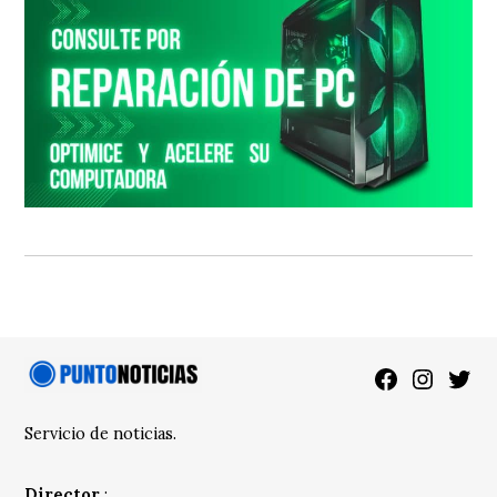
Facebook
Instagra
Twitt
Servicio de noticias.
Director
: