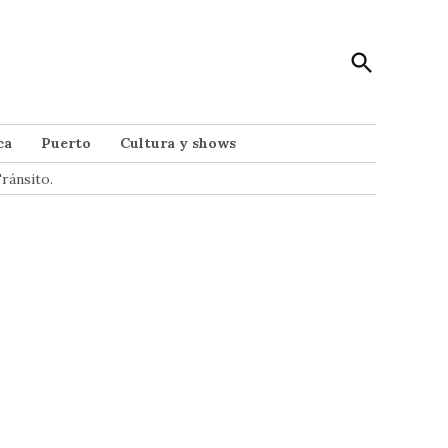
Open
Punto Noticias
Search
Noticias de Mar del Plata
ca
Puerto
Cultura y shows
ránsito.