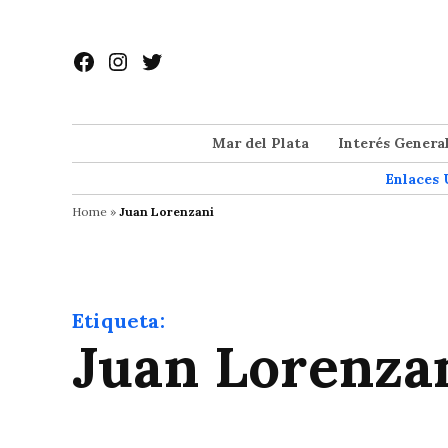
Saltar
al
Facebook
Instagram
Twitter
contenido
Mar del Plata
Interés Genera
Enlaces 
Home
»
Juan Lorenzani
Etiqueta:
Juan Lorenza