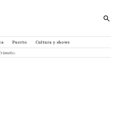
Open
Punto Noticias
Search
Noticias de Mar del Plata
ca
Puerto
Cultura y shows
ránsito.