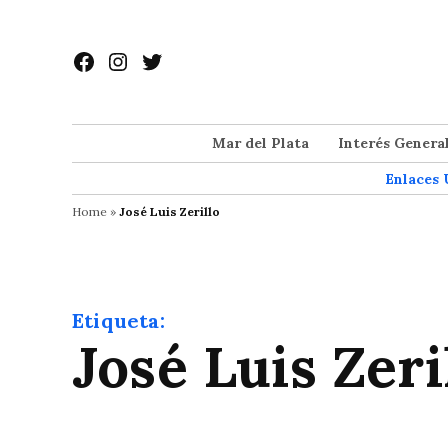
Saltar
al
Facebook
Instagram
Twitter
contenido
Mar del Plata
Interés Genera
Enlaces 
Home
»
José Luis Zerillo
Etiqueta:
José Luis Zeri