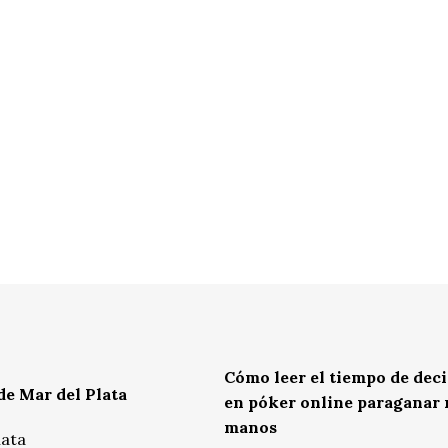
Cómo leer el tiempo de dec
de Mar del Plata
en póker online paraganar
manos
lata