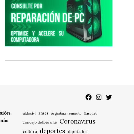
Facebook
Instagram
Twitter
isión
anses
aldosivi
Básquet
Argentina
aumento
 más
Coronavirus
concejo deliberante
deportes
cultura
diputados