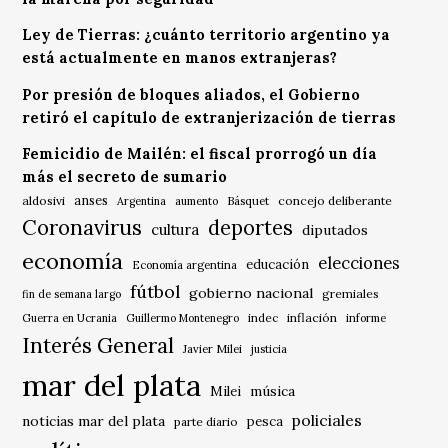
Ley de Tierras: ¿cuánto territorio argentino ya
está actualmente en manos extranjeras?
Por presión de bloques aliados, el Gobierno
retiró el capítulo de extranjerización de tierras
Femicidio de Mailén: el fiscal prorrogó un día
más el secreto de sumario
anses
aldosivi
Básquet
concejo deliberante
Argentina
aumento
Coronavirus
deportes
cultura
diputados
economía
elecciones
educación
Economía argentina
fútbol
gobierno nacional
gremiales
fin de semana largo
indec
inflación
Guerra en Ucrania
Guillermo Montenegro
informe
Interés General
Javier Milei
justicia
mar del plata
música
Milei
policiales
noticias mar del plata
pesca
parte diario