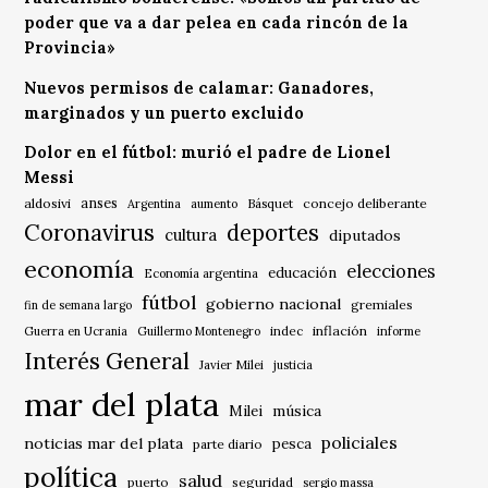
poder que va a dar pelea en cada rincón de la
Provincia»
Nuevos permisos de calamar: Ganadores,
marginados y un puerto excluido
Dolor en el fútbol: murió el padre de Lionel
Messi
anses
aldosivi
Básquet
concejo deliberante
Argentina
aumento
Coronavirus
deportes
cultura
diputados
economía
elecciones
educación
Economía argentina
fútbol
gobierno nacional
gremiales
fin de semana largo
indec
inflación
Guerra en Ucrania
Guillermo Montenegro
informe
Interés General
Javier Milei
justicia
mar del plata
música
Milei
policiales
noticias mar del plata
pesca
parte diario
política
salud
puerto
seguridad
sergio massa