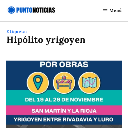
Saltar
Menú
al
Punto
contenido
Noticias
Etiqueta:
hipólito yrigoyen