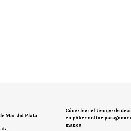
Cómo leer el tiempo de dec
de Mar del Plata
en póker online paraganar
manos
lata