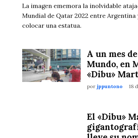
La imagen ememora la inolvidable atajad
Mundial de Qatar 2022 entre Argentina y
colocar una estatua.
A un mes de
Mundo, en Ma
«Dibu» Mart
por
jppuntono
18 
El «Dibu» M
gigantograf
lleve su no