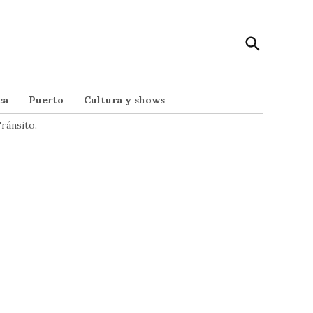
Open
Punto Noticias
Search
Noticias de Mar del Plata
ca
Puerto
Cultura y shows
ránsito.