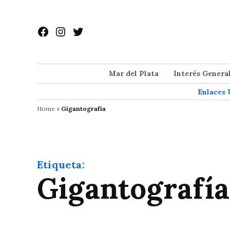
Saltar
al
Facebook
Instagram
Twitter
contenido
Mar del Plata
Interés Genera
Enlaces 
Home
»
Gigantografía
Etiqueta:
Gigantografía