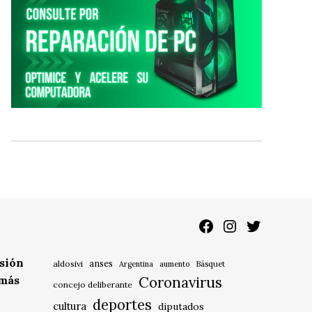
Facebook
Instagram
Twitter
isión
anses
aldosivi
Básquet
Argentina
aumento
 más
Coronavirus
concejo deliberante
deportes
cultura
diputados