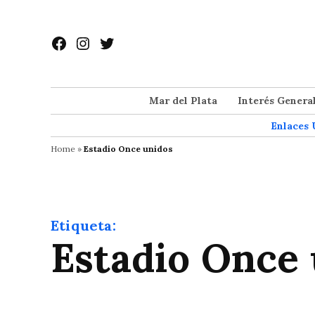
Saltar
al
Facebook
Instagram
Twitter
contenido
Mar del Plata
Interés Genera
Enlaces 
Home
»
Estadio Once unidos
Etiqueta:
Estadio Once