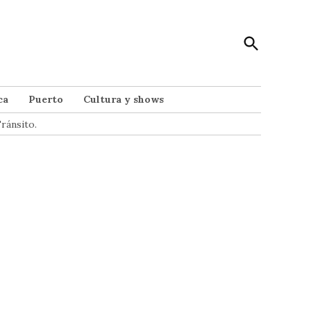
Open
Punto Noticias
Search
Noticias de Mar del Plata
ca
Puerto
Cultura y shows
ránsito.