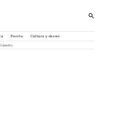
Open
Punto Noticias
Search
Noticias de Mar del Plata
ca
Puerto
Cultura y shows
ránsito.