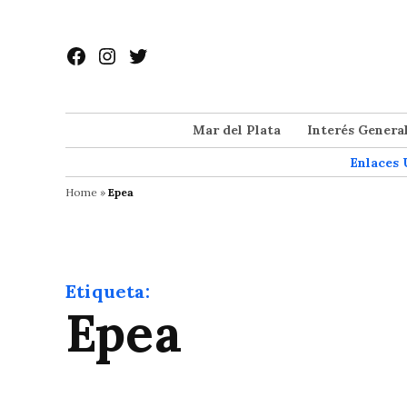
Saltar
al
Facebook
Instagram
Twitter
contenido
Mar del Plata
Interés Genera
Enlaces 
Home
»
Epea
Etiqueta:
Epea