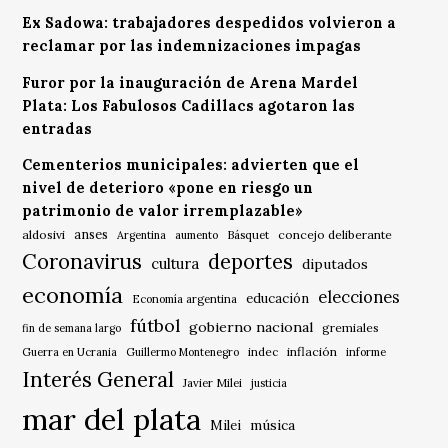
Ex Sadowa: trabajadores despedidos volvieron a
reclamar por las indemnizaciones impagas
Furor por la inauguración de Arena Mardel
Plata: Los Fabulosos Cadillacs agotaron las
entradas
Cementerios municipales: advierten que el
nivel de deterioro «pone en riesgo un
patrimonio de valor irremplazable»
anses
aldosivi
Básquet
concejo deliberante
Argentina
aumento
Coronavirus
deportes
cultura
diputados
economía
elecciones
educación
Economía argentina
fútbol
gobierno nacional
gremiales
fin de semana largo
indec
inflación
Guerra en Ucrania
Guillermo Montenegro
informe
Interés General
Javier Milei
justicia
mar del plata
música
Milei