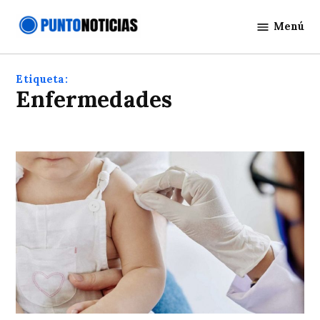
Saltar
Menú
al
Punto
contenido
Noticias
Etiqueta:
Enfermedades