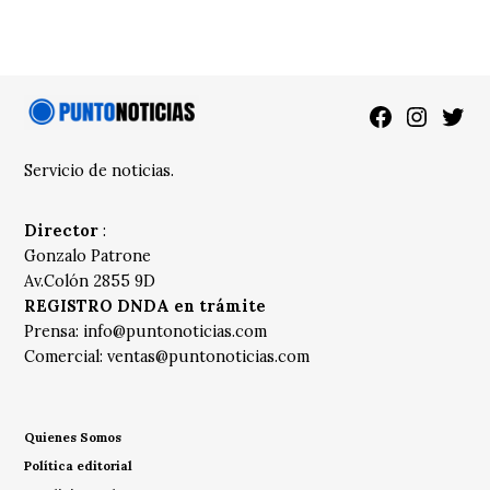
Facebook
Instagra
Twitt
Servicio de noticias.
Director
:
Gonzalo Patrone
Av.Colón 2855 9D
REGISTRO DNDA en trámite
Prensa:
info@puntonoticias.com
Comercial:
ventas@puntonoticias.com
Quienes Somos
Política editorial