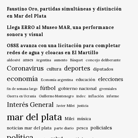
Faustino Oro, partidas simultáneas y distinción
en Mar del Plata
Llega ERRO al Museo MAR, una performance
sonora y visual
OSSE avanza con una licitación para completar
redes de agua y cloacas en El Martillo
anses
aldosivi
Básquet
concejo deliberante
Argentina
aumento
Coronavirus
deportes
cultura
diputados
economía
elecciones
educación
Economía argentina
fútbol
gobierno nacional
gremiales
fin de semana largo
indec
inflación
Guerra en Ucrania
Guillermo Montenegro
informe
Interés General
Javier Milei
justicia
mar del plata
música
Milei
policiales
noticias mar del plata
pesca
parte diario
política