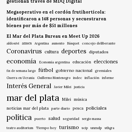
gestionan través de MDQ Digital
Megaoperativo en el cordón frutihortícola:
identificaron a 148 personas y secuestraron
bienes por más de $51 millones
El Mar del Plata Bureau en Meet Up 2026
anses
aldosivi
Básquet
concejo deliberante
Argentina
aumento
Coronavirus
deportes
cultura
diputados
economía
elecciones
educación
Economía argentina
fútbol
gobierno nacional
gremiales
fin de semana largo
indec
inflación
Guerra en Ucrania
Guillermo Montenegro
informe
Interés General
Javier Milei
justicia
mar del plata
música
Milei
policiales
noticias mar del plata
pesca
parte diario
política
salud
puerto
seguridad
sergio massa
turismo
Tiempo hoy
unmdp
teatro auditorium
ucip
uthgra