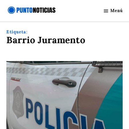
Saltar
Menú
al
Punto
contenido
Noticias
Etiqueta:
Barrio Juramento