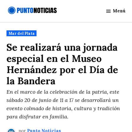
Saltar
Menú
al
Punto
contenido
Noticias
Publicado
Mar del Plata
en
Se realizará una jornada
especial en el Museo
Hernández por el Día de
la Bandera
En el marco de la celebración de la patria, este
sábado 20 de junio de 11 a 17 se desarrollará un
evento colmado de historia, cultura y tradición
para disfrutar en familia.
por
Punto Noticias