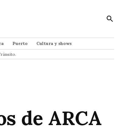
Open
Punto Noticias
Search
Noticias de Mar del Plata
ca
Puerto
Cultura y shows
ránsito.
gos de ARCA