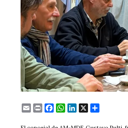
Email
Print
Facebook
WhatsApp
LinkedIn
X
Compa
El concejal de AM-MDF, Gustavo Pulti, f