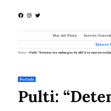
Saltar
al
Facebook
Instagram
Twitter
contenido
Mar del Plata
Interés Genera
Enlaces 
Home
»
Pulti: “Detener los embargos de ARCA es una necesid
Publicado
Portada
en
Pulti: “Det