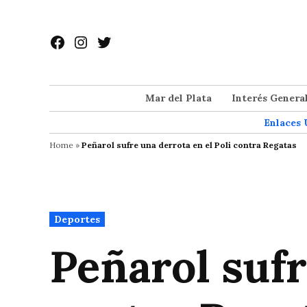
Saltar
al
Facebook
Instagram
Twitter
contenido
Mar del Plata
Interés Genera
Enlaces 
Home
»
Peñarol sufre una derrota en el Poli contra Regatas
Publicado
Deportes
en
Peñarol sufr