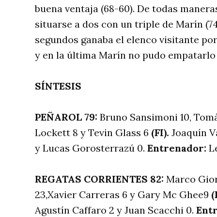
buena ventaja (68-60). De todas maneras
situarse a dos con un triple de Marín (74
segundos ganaba el elenco visitante por
y en la última Marín no pudo empatarlo 
SÍNTESIS
PEÑAROL 79:
Bruno Sansimoni 10, Tomás
Lockett 8 y Tevin Glass 6
(FI).
Joaquín V
y Lucas Gorosterrazú 0.
Entrenador:
L
REGATAS CORRIENTES 82:
Marco Gior
23,Xavier Carreras 6 y Gary Mc Ghee9
(
Agustín Caffaro 2 y Juan Scacchi 0.
Ent