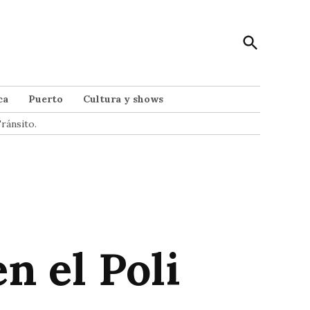
Open
Punto Noticias
Search
Noticias de Mar del Plata
ca
Puerto
Cultura y shows
ránsito.
n el Poli