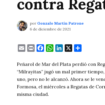
contra Rega
por
Gonzalo Martín Patrone
6 de diciembre de 2021
Email
Print
Facebook
WhatsApp
LinkedIn
X
Compa
Peñarol de Mar del Plata perdió con Rega
“Milrayitas” jugó un mal primer tiempo,
uno, pero no le alcanzó. Ahora se le vend
Formosa, el miércoles a Regatas de Corr
misma ciudad.