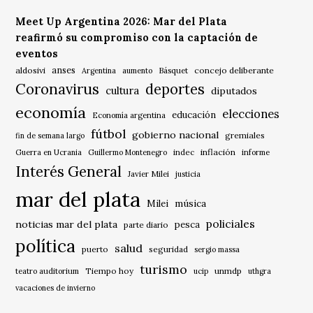
Meet Up Argentina 2026: Mar del Plata
reafirmó su compromiso con la captación de
eventos
anses
aldosivi
Básquet
concejo deliberante
Argentina
aumento
Coronavirus
deportes
cultura
diputados
economía
elecciones
educación
Economía argentina
fútbol
gobierno nacional
gremiales
fin de semana largo
indec
inflación
Guerra en Ucrania
Guillermo Montenegro
informe
Interés General
Javier Milei
justicia
mar del plata
música
Milei
policiales
noticias mar del plata
pesca
parte diario
política
salud
puerto
seguridad
sergio massa
turismo
Tiempo hoy
unmdp
teatro auditorium
ucip
uthgra
vacaciones de invierno