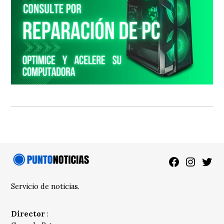
Facebook
Instagra
Twitt
Servicio de noticias.
Director
: