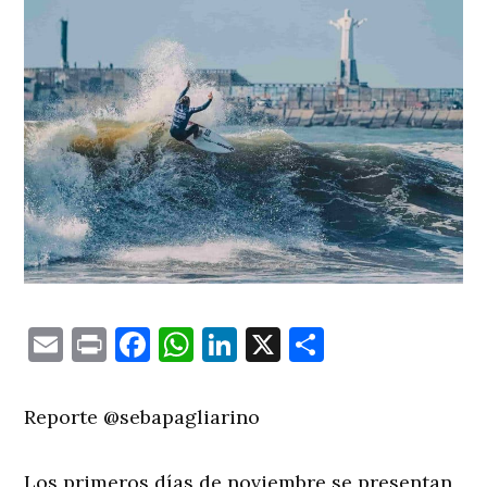
Email
Print
Facebook
WhatsApp
LinkedIn
X
Comparti
Reporte @sebapagliarino
Los primeros días de noviembre se presentan