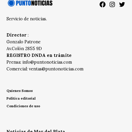
Facebook
Instagra
Twitt
Servicio de noticias.
Director
:
Gonzalo Patrone
Av.Colón 2855 9D
REGISTRO DNDA en trámite
Prensa:
info@puntonoticias.com
Comercial:
ventas@puntonoticias.com
Quienes Somos
Política editorial
Condiciones de uso
Noticias de Mar del Plata