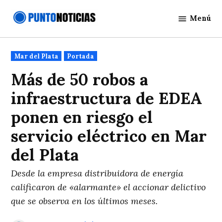
Saltar
Menú
al
Punto
contenido
Noticias
Publicado
Mar del Plata
Portada
en
Más de 50 robos a
infraestructura de EDEA
ponen en riesgo el
servicio eléctrico en Mar
del Plata
Desde la empresa distribuidora de energía
calificaron de «alarmante» el accionar delictivo
que se observa en los últimos meses.