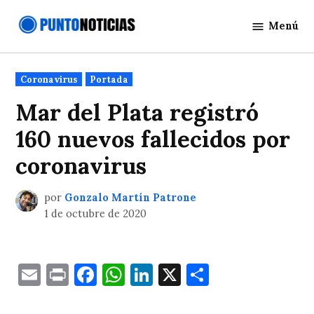
Saltar
Menú
al
Punto
contenido
Noticias
Publicado
Coronavirus
Portada
en
Mar del Plata registró
160 nuevos fallecidos por
coronavirus
por
Gonzalo Martín Patrone
1 de octubre de 2020
Email
Print
Facebook
WhatsApp
LinkedIn
X
Comparti