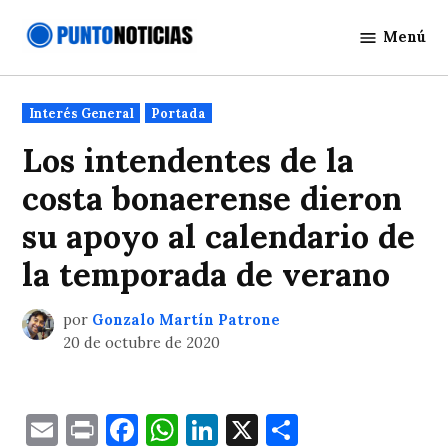
Saltar
Menú
al
Punto
contenido
Noticias
Publicado
Interés General
Portada
en
Los intendentes de la
costa bonaerense dieron
su apoyo al calendario de
la temporada de verano
por
Gonzalo Martín Patrone
20 de octubre de 2020
Email
Print
Facebook
WhatsApp
LinkedIn
X
Comparti