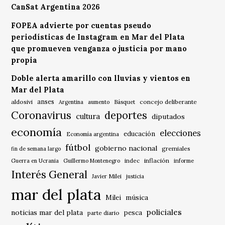
CanSat Argentina 2026
FOPEA advierte por cuentas pseudo
periodísticas de Instagram en Mar del Plata
que promueven venganza o justicia por mano
propia
Doble alerta amarillo con lluvias y vientos en
Mar del Plata
anses
aldosivi
Básquet
concejo deliberante
Argentina
aumento
Coronavirus
deportes
cultura
diputados
economía
elecciones
educación
Economía argentina
fútbol
gobierno nacional
gremiales
fin de semana largo
indec
inflación
Guerra en Ucrania
Guillermo Montenegro
informe
Interés General
Javier Milei
justicia
mar del plata
música
Milei
policiales
noticias mar del plata
pesca
parte diario