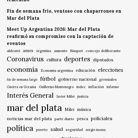
Fin de semana frío, ventoso con chaparrones en
Mar del Plata
Meet Up Argentina 2026: Mar del Plata
reafirmó su compromiso con la captación de
eventos
anses
aldosivi
Básquet
concejo deliberante
Argentina
aumento
Coronavirus
deportes
cultura
diputados
economía
elecciones
educación
Economía argentina
fútbol
gobierno nacional
gremiales
fin de semana largo
indec
inflación
Guerra en Ucrania
Guillermo Montenegro
informe
Interés General
Javier Milei
justicia
mar del plata
música
Milei
policiales
noticias mar del plata
pesca
parte diario
política
salud
puerto
seguridad
sergio massa