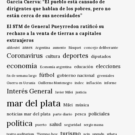
García Cuerva: “El pueblo está cansado de
dirigentes que hablan de los pobres, pero no
están cerca de sus necesidades”
El STM de General Pueyrredon ratificó su
rechazo a la venta de tierras a capitales
extranjeros
anses
aldosivi
Básquet
concejo deliberante
Argentina
aumento
Coronavirus
deportes
cultura
diputados
economía
elecciones
educación
Economía argentina
fútbol
gobierno nacional
gremiales
fin de semana largo
indec
inflación
Guerra en Ucrania
Guillermo Montenegro
informe
Interés General
Javier Milei
justicia
mar del plata
música
Milei
policiales
noticias mar del plata
pesca
parte diario
política
salud
puerto
seguridad
sergio massa
turismo
Tiempo hoy
unmdp
teatro auditorium
ucip
uthgra