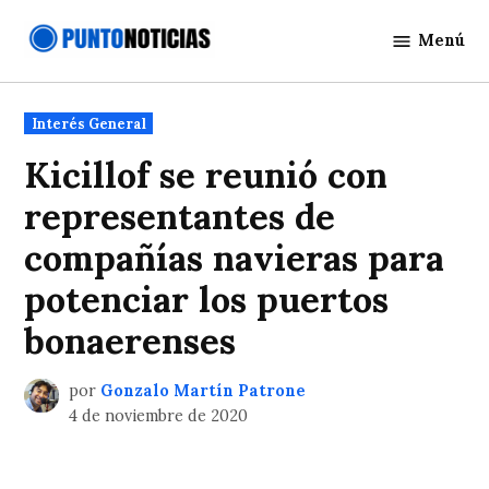
Saltar
Menú
al
Punto
contenido
Noticias
Publicado
Interés General
en
Kicillof se reunió con
representantes de
compañías navieras para
potenciar los puertos
bonaerenses
por
Gonzalo Martín Patrone
4 de noviembre de 2020