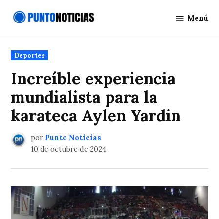
Saltar
Menú
al
Punto
contenido
Noticias
Publicado
Deportes
en
Increíble experiencia
mundialista para la
karateca Aylen Yardin
por
Punto Noticias
10 de octubre de 2024