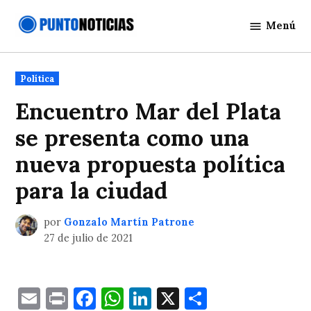
Saltar
Menú
al
Punto
contenido
Noticias
Publicado
Política
en
Encuentro Mar del Plata
se presenta como una
nueva propuesta política
para la ciudad
por
Gonzalo Martín Patrone
27 de julio de 2021
Email
Print
Facebook
WhatsApp
LinkedIn
X
Comparti