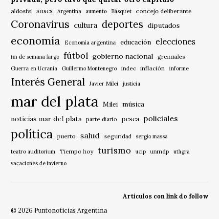
anses
aldosivi
Básquet
concejo deliberante
Argentina
aumento
Coronavirus
deportes
cultura
diputados
economía
elecciones
educación
Economía argentina
fútbol
gobierno nacional
gremiales
fin de semana largo
indec
inflación
Guerra en Ucrania
Guillermo Montenegro
informe
Interés General
Javier Milei
justicia
mar del plata
música
Milei
policiales
noticias mar del plata
pesca
parte diario
política
salud
puerto
seguridad
sergio massa
turismo
Tiempo hoy
unmdp
teatro auditorium
ucip
uthgra
vacaciones de invierno
Articulos con link do follow
© 2026 Puntonoticias Argentina