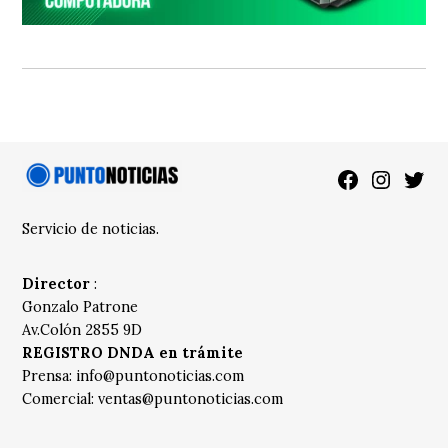
Facebook
Instagra
Twitt
Servicio de noticias.
Director
:
Gonzalo Patrone
Av.Colón 2855 9D
REGISTRO DNDA en trámite
Prensa:
info@puntonoticias.com
Comercial:
ventas@puntonoticias.com