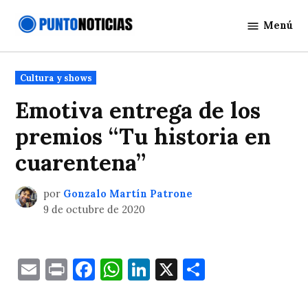
Saltar
Menú
al
Punto
contenido
Noticias
Publicado
Cultura y shows
en
Emotiva entrega de los
premios “Tu historia en
cuarentena”
por
Gonzalo Martín Patrone
9 de octubre de 2020
Email
Print
Facebook
WhatsApp
LinkedIn
X
Comparti