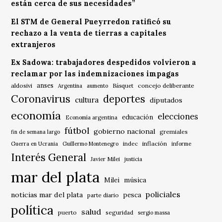
están cerca de sus necesidades”
El STM de General Pueyrredon ratificó su
rechazo a la venta de tierras a capitales
extranjeros
Ex Sadowa: trabajadores despedidos volvieron a
reclamar por las indemnizaciones impagas
anses
aldosivi
Básquet
concejo deliberante
Argentina
aumento
Coronavirus
deportes
cultura
diputados
economía
elecciones
educación
Economía argentina
fútbol
gobierno nacional
gremiales
fin de semana largo
indec
inflación
Guerra en Ucrania
Guillermo Montenegro
informe
Interés General
Javier Milei
justicia
mar del plata
música
Milei
policiales
noticias mar del plata
pesca
parte diario
política
salud
puerto
seguridad
sergio massa