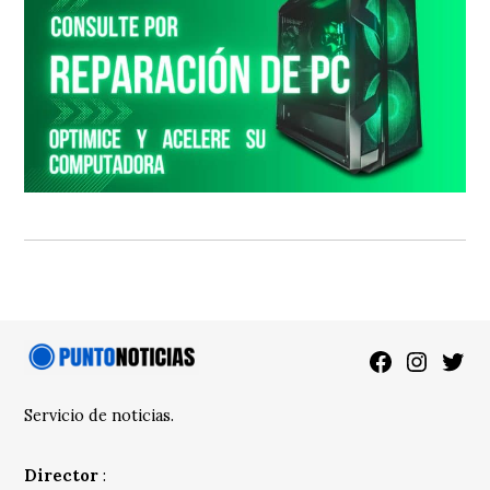
Facebook
Instagra
Twitt
Servicio de noticias.
Director
: