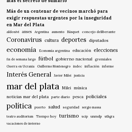
más el secreto de sumario
Más de un centenar de vecinos marchó para
exigir respuestas urgentes por la inseguridad
en Mar del Plata
anses
aldosivi
Básquet
concejo deliberante
Argentina
aumento
Coronavirus
deportes
cultura
diputados
economía
elecciones
educación
Economía argentina
fútbol
gobierno nacional
gremiales
fin de semana largo
indec
inflación
Guerra en Ucrania
Guillermo Montenegro
informe
Interés General
Javier Milei
justicia
mar del plata
música
Milei
policiales
noticias mar del plata
pesca
parte diario
política
salud
puerto
seguridad
sergio massa
turismo
Tiempo hoy
unmdp
teatro auditorium
ucip
uthgra
vacaciones de invierno