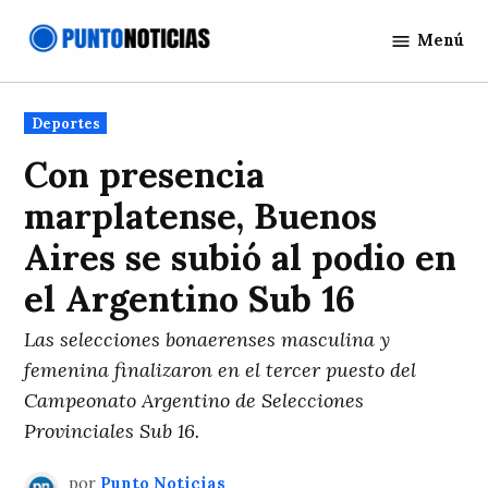
Saltar
Menú
al
Punto
contenido
Noticias
Publicado
Deportes
en
Con presencia
marplatense, Buenos
Aires se subió al podio en
el Argentino Sub 16
Las selecciones bonaerenses masculina y
femenina finalizaron en el tercer puesto del
Campeonato Argentino de Selecciones
Provinciales Sub 16.
por
Punto Noticias