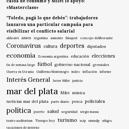
caída de consumo y Milei lo apoyó:
«Masterclass»
“Toledo, pagá lo que debés”: trabajadores
lanzaron una particular campaña para
visibilizar el conflicto salarial
anses
aldosivi
Básquet
concejo deliberante
Argentina
aumento
Coronavirus
deportes
cultura
diputados
economía
elecciones
educación
Economía argentina
fútbol
gobierno nacional
gremiales
fin de semana largo
indec
inflación
Guerra en Ucrania
Guillermo Montenegro
informe
Interés General
Javier Milei
justicia
mar del plata
música
Milei
policiales
noticias mar del plata
pesca
parte diario
política
salud
puerto
seguridad
sergio massa
turismo
Tiempo hoy
unmdp
teatro auditorium
ucip
uthgra
vacaciones de invierno