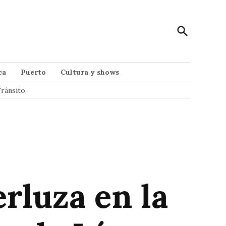
Open
Punto Noticias
Search
Noticias de Mar del Plata
ca
Puerto
Cultura y shows
ránsito.
rluza en la