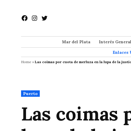
Saltar
al
Facebook
Instagram
Twitter
contenido
Mar del Plata
Interés Genera
Enlaces 
Home
»
Las coimas por cuota de merluza en la lupa de la just
Publicado
Puerto
en
Las coimas p