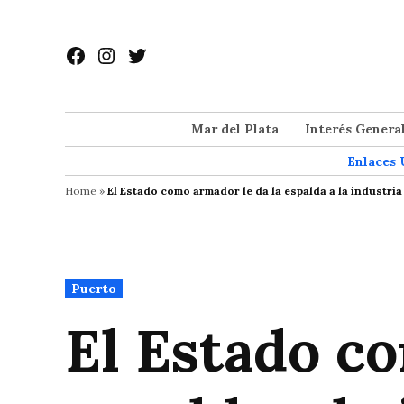
Saltar
al
Facebook
Instagram
Twitter
contenido
Mar del Plata
Interés Genera
Enlaces 
Home
»
El Estado como armador le da la espalda a la industria
Publicado
Puerto
en
El Estado co