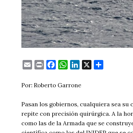
Email
Print
Facebook
WhatsApp
LinkedIn
X
Compa
Por: Roberto Garrone
Pasan los gobiernos, cualquiera sea su c
repite con precisión quirúrgica. A la ho
como las de la Armada que se construye
científica como los del INIDEP que se c