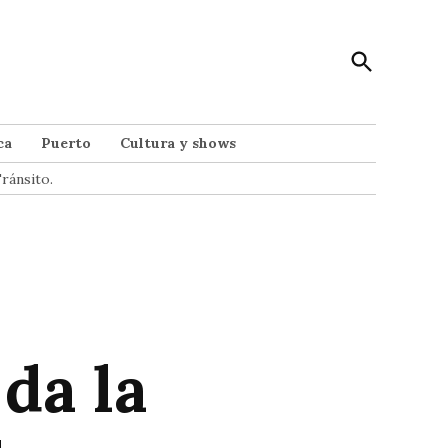
Open
Punto Noticias
Search
Noticias de Mar del Plata
ca
Puerto
Cultura y shows
ránsito.
da la