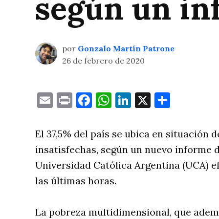
según un in
por
Gonzalo Martín Patrone
26 de febrero de 2020
Email
Print
Facebook
WhatsApp
LinkedIn
X
Compa
El 37,5% del país se ubica en situación
insatisfechas, según un nuevo informe d
Universidad Católica Argentina (UCA) e
las últimas horas.
La pobreza multidimensional, que adem