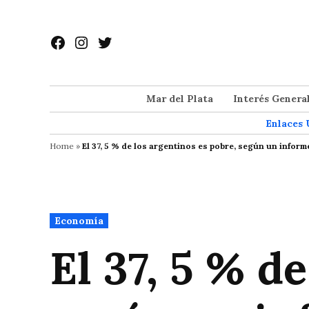
Saltar
al
Facebook
Instagram
Twitter
contenido
Mar del Plata
Interés Genera
Enlaces 
Home
»
El 37, 5 % de los argentinos es pobre, según un inform
Publicado
Economía
en
El 37, 5 % d