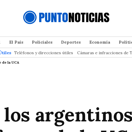
l
El País
Policiales
Deportes
Economía
Políti
Útiles
Teléfonos y direcciones útiles
Cámaras e infracciones de T
e de la UCA
e los argentinos