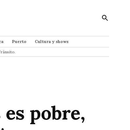
Open
Punto Noticias
Search
Noticias de Mar del Plata
ca
Puerto
Cultura y shows
ránsito.
 es pobre,